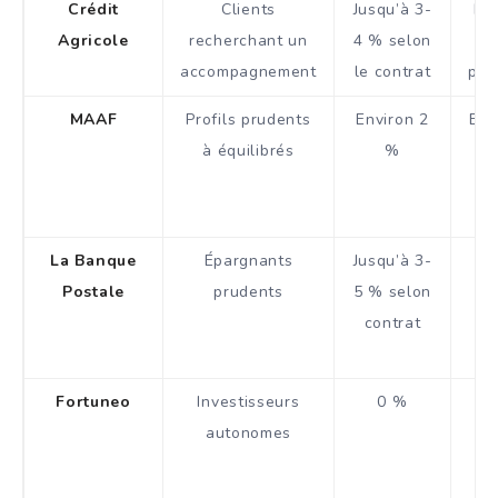
Crédit
Clients
Jusqu’à 3-
Rés
Agricole
recherchant un
4 % selon
s
accompagnement
le contrat
pat
MAAF
Profils prudents
Environ 2
Bon
à équilibrés
%
sé
r
La Banque
Épargnants
Jusqu’à 3-
Postale
prudents
5 % selon
na
contrat
Fortuneo
Investisseurs
0 %
Co
autonomes
a