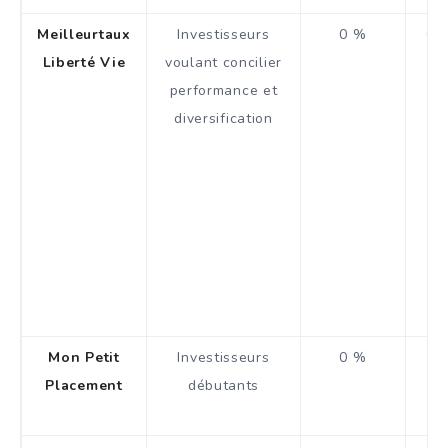
Meilleurtaux
Investisseurs
0 %
Con
Liberté Vie
voulant concilier
c
performance et
la
diversification
de
(E
mu
co
Mon Petit
Investisseurs
0 %
Placement
débutants
s