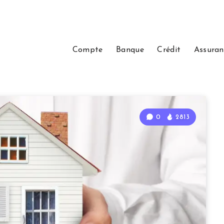
Compte
Banque
Crédit
Assuran
0
2813